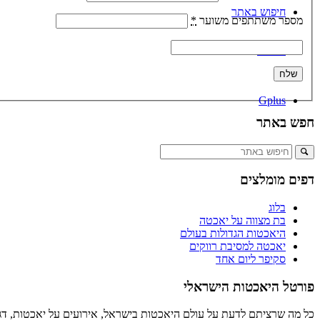
חיפוש באתר
מספר משתתפים משוער
*
Menu
Gplus
חפש באתר
דפים מומלצים
בלוג
בת מצווה על יאכטה
היאכטות הגדולות בעולם
יאכטה למסיבת רווקים
סקיפר ליום אחד
פורטל היאכטות הישראלי
כל מה שרציתם לדעת על עולם היאכטות בישראל, אירועים על יאכטות, דגמ