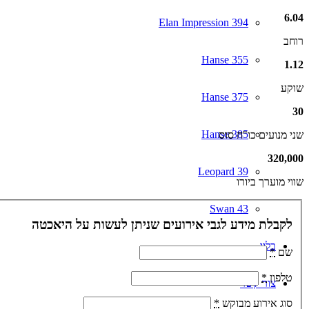
6
.
04
Elan Impression 394
רוחב
Hanse 355
1
.
12
שוקע
Hanse 375
30
Hanse 385
שני מנועים כו"ח סוס
320
,
000
Leopard 39
שווי מוערך ביורו
Swan 43
לקבלת מידע לגבי אירועים שניתן לעשות על היאכטה
בלוג
שם
*
טלפון
*
צור קשר
סוג אירוע מבוקש
*