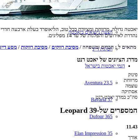
יאכטה למסיבת רווקות
יאכטה גדולה, מרווחת ומציודת בכל טוב, הליאופרד בעלת ארבעה חדרי ש
הצעת נישואים ביאכטה
נהדרת לאירועים והפלגות של עד 14 מפליגים.
מתאים ל : חברים ומשפחה /
מסיבת רווקים
/
מסיבת רווקות
/
מסע דייג
הפלגת דייג
מדרג הציונים של יאכט רנט
דגמי יאכטות בישראל
פינוק
מרווחת
Aventura 23.5
עוצמה
אסתיקה
סה"כ במדד יאכט-רנט
Bavaria 37
המספרים של-Leopard 39
Dufour 365
11
.
43
Elan Impression 35
אורך