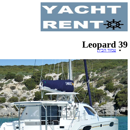
Leopard 39
עמוד הבית
אירועים על יאכטה
יום גיבוש על יאכטה
בת מצווה על יאכטה
שייט רומנטי
יאכטה למסיבת רווקים